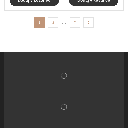
Dodaj v košarico
Dodaj v košarico
…
1
2
7