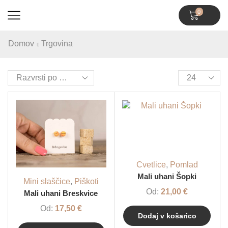
0
Domov
Trgovina
Cvetlice
,
Pomlad
Mali uhani Šopki
Mini slaščice
,
Piškoti
Od:
21,00
€
Mali uhani Breskvice
Od:
17,50
€
Dodaj v košarico