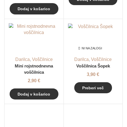
Dodaj v košarico
NI NA ZALOGI
Darilca
,
Voščilnice
Darilca
,
Voščilnice
Mini rojstnodnevna
Voščilnica Šopek
voščilnica
3,90
€
2,90
€
Preberi več
Dodaj v košarico