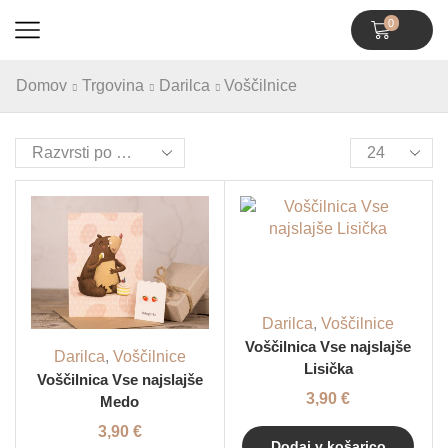
0
Domov
Trgovina
Darilca
Voščilnice
Darilca
,
Voščilnice
Voščilnica Vse najslajše
Darilca
,
Voščilnice
Lisička
Voščilnica Vse najslajše
3,90
€
Medo
3,90
€
Dodaj v košarico