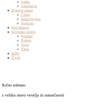
Sadni
Zelenjavni
Reliefni uhani
Čipke
Imitacija lesa
Toskana
Seti uhanov
Sezonski motivi
Pomlad
Poletje
Jesen
Zima
Srčki
Živali
Ročno izdelano
z veliko mero veselja in natančnosti