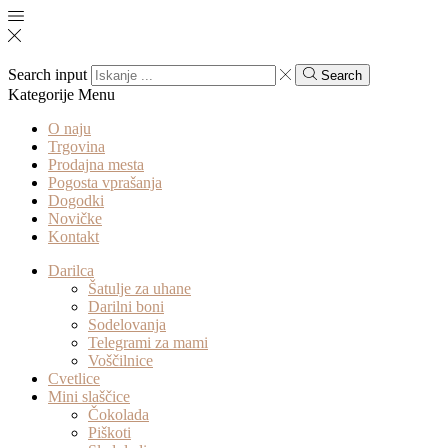
Search input
Search
Kategorije
Menu
O naju
Trgovina
Prodajna mesta
Pogosta vprašanja
Dogodki
Novičke
Kontakt
Darilca
Šatulje za uhane
Darilni boni
Sodelovanja
Telegrami za mami
Voščilnice
Cvetlice
Mini slaščice
Čokolada
Piškoti