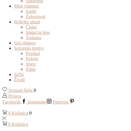
Sladoledi
Mini vitamini
Sadni
Zelenjavni
Reliefni uhani
Čipke
Imitacija lesa
Toskana
Seti uhanov
Sezonski motivi
Pomlad
Poletje
Jesen
Zima
Srčki
Živali
Seznam želja
0
Prijava
Facebook
Instagram
Pinterest
0
Košarica
0
0
Košarica