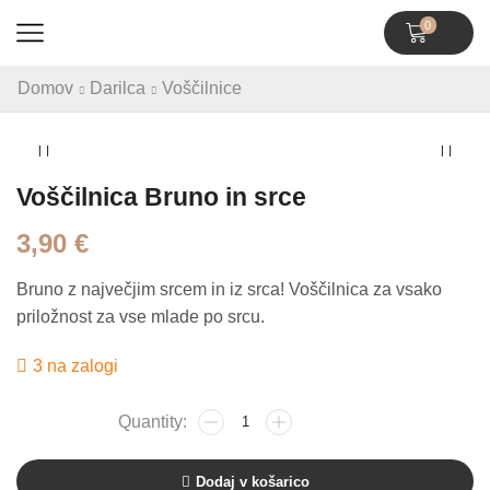
0
Domov
Darilca
Voščilnice
Voščilnica Bruno in srce
3,90
€
Bruno z največjim srcem in iz srca! Voščilnica za vsako
priložnost za vse mlade po srcu.
3 na zalogi
Dodaj v košarico