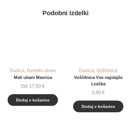
Podobni Izdelki
Darilca
,
Reliefni uhani
Darilca
,
Voščilnice
Mali uhani Mavrica
Voščilnica Vse najslajše
Lisička
Od:
17,50
€
3,90
€
Dodaj v košarico
Dodaj v košarico