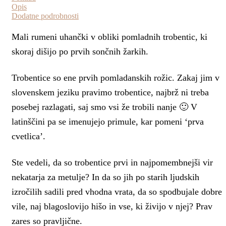
Opis
Dodatne podrobnosti
Mali rumeni uhančki v obliki pomladnih trobentic, ki
skoraj dišijo po prvih sončnih žarkih.
Trobentice so ene prvih pomladanskih rožic. Zakaj jim v
slovenskem jeziku pravimo trobentice, najbrž ni treba
posebej razlagati, saj smo vsi že trobili nanje 🙂 V
latinščini pa se imenujejo primule, kar pomeni ‘prva
cvetlica’.
Ste vedeli, da so trobentice prvi in najpomembnejši vir
nekatarja za metulje? In da so jih po starih ljudskih
izročilih sadili pred vhodna vrata, da so spodbujale dobre
vile, naj blagoslovijo hišo in vse, ki živijo v njej? Prav
zares so pravljične.