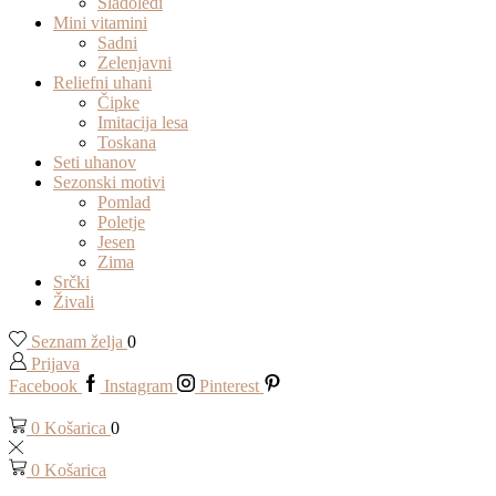
Sladoledi
Mini vitamini
Sadni
Zelenjavni
Reliefni uhani
Čipke
Imitacija lesa
Toskana
Seti uhanov
Sezonski motivi
Pomlad
Poletje
Jesen
Zima
Srčki
Živali
Seznam želja
0
Prijava
Facebook
Instagram
Pinterest
0
Košarica
0
0
Košarica