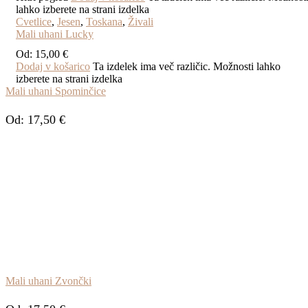
lahko izberete na strani izdelka
Cvetlice
,
Jesen
,
Toskana
,
Živali
Mali uhani Lucky
Od:
15,00
€
Dodaj v košarico
Ta izdelek ima več različic. Možnosti lahko
izberete na strani izdelka
Mali uhani Spominčice
Od:
17,50
€
Mali uhani Zvončki