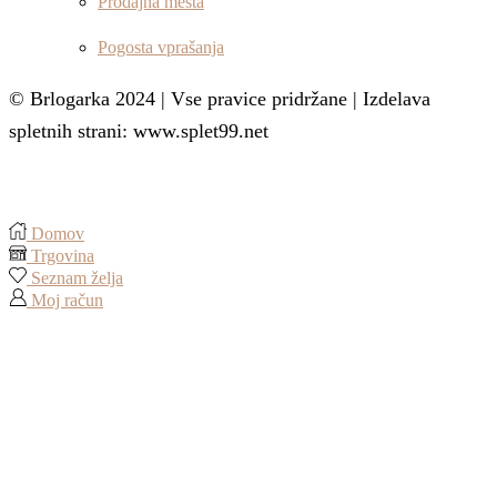
Prodajna mesta
Pogosta vprašanja
© Brlogarka 2024 | Vse pravice pridržane | Izdelava
spletnih strani: www.splet99.net
Domov
Trgovina
Seznam želja
Moj račun