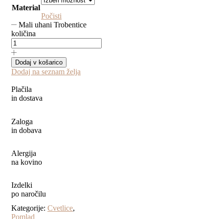
Material
Počisti
Mali uhani Trobentice
količina
Dodaj v košarico
Dodaj na seznam želja
Plačila
in dostava
Zaloga
in dobava
Alergija
na kovino
Izdelki
po naročilu
Kategorije:
Cvetlice
,
Pomlad