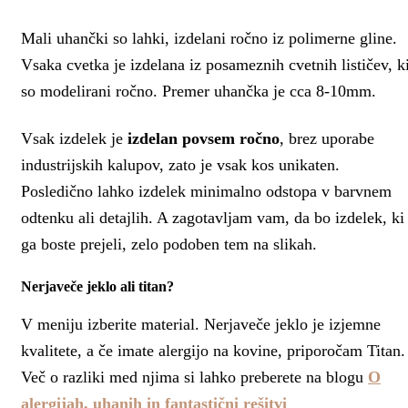
Mali uhančki so lahki, izdelani ročno iz polimerne gline.
Vsaka cvetka je izdelana iz posameznih cvetnih lističev, k
so modelirani ročno. Premer uhančka je cca 8-10mm.
Vsak izdelek je
izdelan povsem ročno
, brez uporabe
industrijskih kalupov, zato je vsak kos unikaten.
Posledično lahko izdelek minimalno odstopa v barvnem
odtenku ali detajlih. A zagotavljam vam, da bo izdelek, ki
ga boste prejeli, zelo podoben tem na slikah.
Nerjaveče jeklo ali titan?
V meniju izberite material. Nerjaveče jeklo je izjemne
kvalitete, a če imate alergijo na kovine, priporočam Titan.
Več o razliki med njima si lahko preberete na blogu
O
alergijah, uhanih in fantastični rešitvi