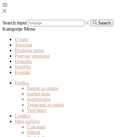
Search input
Search
Kategorije
Menu
O naju
Trgovina
Prodajna mesta
Pogosta vprašanja
Dogodki
Novičke
Kontakt
Darilca
Šatulje za uhane
Darilni boni
Sodelovanja
Telegrami za mami
Voščilnice
Cvetlice
Mini slaščice
Čokolada
Piškoti