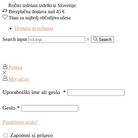
Ročno izdelani izdelki iz Slovenije.
Brezplačna dostava nad 45 €
Titan za najbolj občutljiva ušesa
Dostava in poštnina
Search input
Search
Prijava
Moj račun
Uporabniški ime ali geslo
*
Geslo
*
Pozabljeno geslo?
Zapomni si prijavo