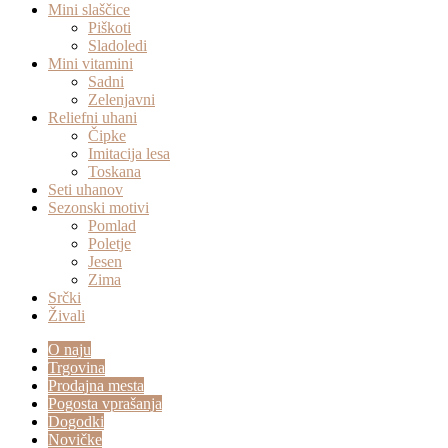
Mini slaščice
Piškoti
Sladoledi
Mini vitamini
Sadni
Zelenjavni
Reliefni uhani
Čipke
Imitacija lesa
Toskana
Seti uhanov
Sezonski motivi
Pomlad
Poletje
Jesen
Zima
Srčki
Živali
O naju
Trgovina
Prodajna mesta
Pogosta vprašanja
Dogodki
Novičke