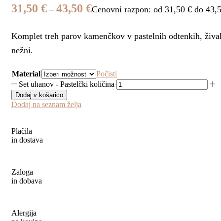
31,50
€
43,50
€
–
Cenovni razpon: od 31,50 € do 43,
Komplet treh parov kamenčkov v pastelnih odtenkih, živah
nežni.
Material
Počisti
Set uhanov - Pastelčki količina
Dodaj v košarico
Dodaj na seznam želja
Plačila
in dostava
Zaloga
in dobava
Alergija