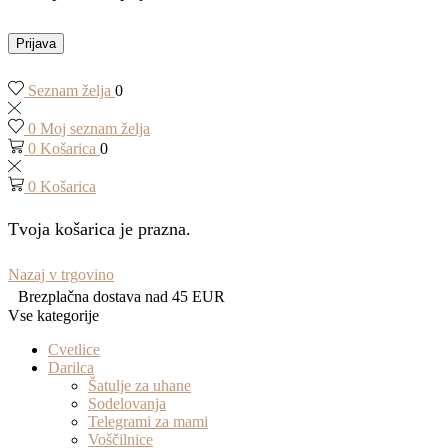
Prijava
Seznam želja
0
0
Moj seznam želja
0
Košarica
0
0
Košarica
Tvoja košarica je prazna.
Nazaj v trgovino
Brezplačna dostava nad 45 EUR
Vse kategorije
Cvetlice
Darilca
Šatulje za uhane
Sodelovanja
Telegrami za mami
Voščilnice