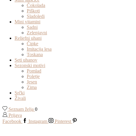
Čokolada
Piškoti
Sladoledi
Mini vitamini
Sadni
Zelenjavni
Reliefni uhani
Čipke
Imitacija lesa
Toskana
Seti uhanov
Sezonski motivi
Pomlad
Poletje
Jesen
Zima
Srčki
Živali
Seznam želja
0
Prijava
Facebook
Instagram
Pinterest