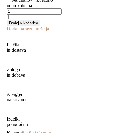
Set uhanov - Zvezdno
nebo količina
Dodaj v košarico
Dodaj na seznam želja
Plačila
in dostava
Zaloga
in dobava
Alergija
na kovino
Izdelki
po naročilu
Kategorije:
Seti uhanov
,