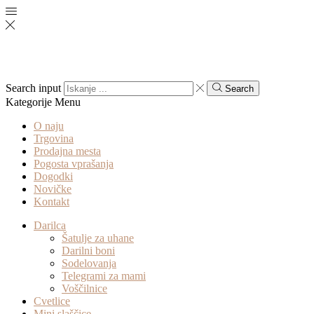
Search input
Search
Kategorije
Menu
O naju
Trgovina
Prodajna mesta
Pogosta vprašanja
Dogodki
Novičke
Kontakt
Darilca
Šatulje za uhane
Darilni boni
Sodelovanja
Telegrami za mami
Voščilnice
Cvetlice
Mini slaščice