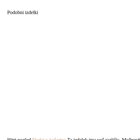
Podobni izdelki
Hitri pogled
Dodaj v košarico
Ta izdelek ima več različic. Možnost