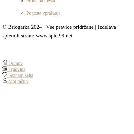
Prodajna mesta
Pogosta vprašanja
© Brlogarka 2024 | Vse pravice pridržane | Izdelava
spletnih strani: www.splet99.net
Domov
Trgovina
Seznam želja
Moj račun