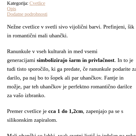
Kategorija:
Cvetlice
Opis
Dodatne podrobnosti
Nežne cvetlice v svetli sivo vijolični barvi. Prefinjeni, šik
in romantični mali uhančki.
Ranunkule v vseh kulturah in med vsemi
generacijami
simbolizirajo šarm in privlačnost
. In to je
tudi tisto sporočilo, ki ga predate, če ranunkule podarite z
darilo, pa naj bo to šopek ali par uhančkov. Fantje in
možje, par teh uhančkov je perfektno romantično darilce
za vašo izbranko.
Premer cvetlice je
cca 1 do 1,2cm
, zapenjajo pa se s
silikonskim zapiralom.
Mali uhančki so lahki, vsak cvetni listič je izdelan na roke