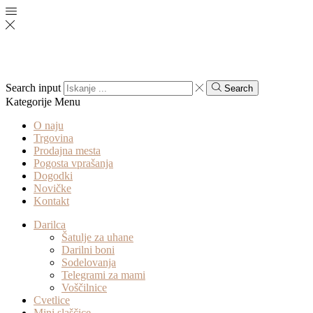
Search input
Search
Kategorije
Menu
O naju
Trgovina
Prodajna mesta
Pogosta vprašanja
Dogodki
Novičke
Kontakt
Darilca
Šatulje za uhane
Darilni boni
Sodelovanja
Telegrami za mami
Voščilnice
Cvetlice
Mini slaščice