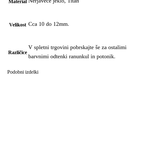
Nerjaveče jeklo, Titan
Material
Cca 10 do 12mm.
Velikost
V spletni trgovini pobrskajte še za ostalimi
Različice
barvnimi odtenki ranunkul in potonik.
Podobni izdelki