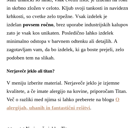
in skrbno zložen v celoto. Kljub svoji tankosti in navidezn
krhkosti, so cvetke zelo trpežne. Vsak izdelek je
izdelan
povsem ročno
, brez uporabe industrijskih kalupov
zato je vsak kos unikaten. Posledično lahko izdelek
minimalno odstopa v barvnem odtenku ali detajlih. A
zagotavljam vam, da bo izdelek, ki ga boste prejeli, zelo
podoben tem na slikah.
Nerjaveče jeklo ali titan?
V meniju izberite material. Nerjaveče jeklo je izjemne
kvalitete, a če imate alergijo na kovine, priporočam Titan.
Več o razliki med njima si lahko preberete na blogu
O
alergijah, uhanih in fantastični rešitvi
.