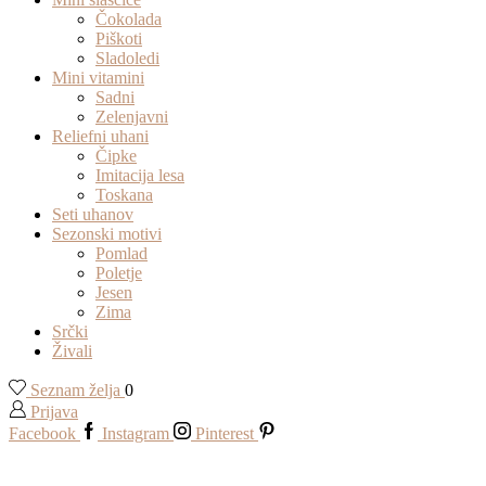
Čokolada
Piškoti
Sladoledi
Mini vitamini
Sadni
Zelenjavni
Reliefni uhani
Čipke
Imitacija lesa
Toskana
Seti uhanov
Sezonski motivi
Pomlad
Poletje
Jesen
Zima
Srčki
Živali
Seznam želja
0
Prijava
Facebook
Instagram
Pinterest