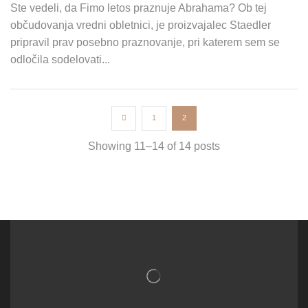
Ste vedeli, da Fimo letos praznuje Abrahama? Ob tej
občudovanja vredni obletnici, je proizvajalec Staedler
pripravil prav posebno praznovanje, pri katerem sem se
odločila sodelovati...
1
2
Showing 11–14 of 14 posts