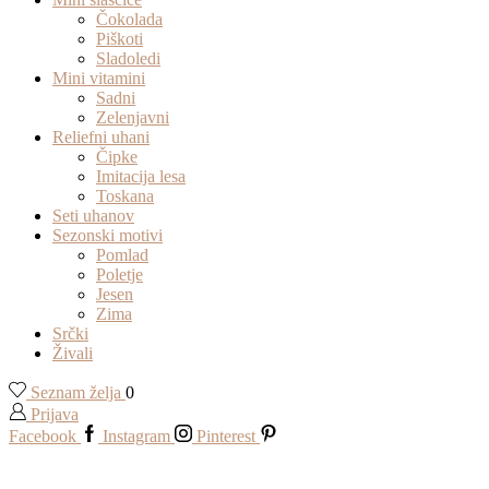
Čokolada
Piškoti
Sladoledi
Mini vitamini
Sadni
Zelenjavni
Reliefni uhani
Čipke
Imitacija lesa
Toskana
Seti uhanov
Sezonski motivi
Pomlad
Poletje
Jesen
Zima
Srčki
Živali
Seznam želja
0
Prijava
Facebook
Instagram
Pinterest