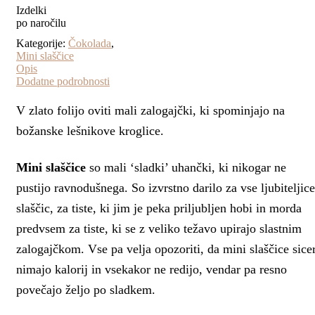
Izdelki
po naročilu
Kategorije:
Čokolada
,
Mini slaščice
Opis
Dodatne podrobnosti
V zlato folijo oviti mali zalogajčki, ki spominjajo na
božanske lešnikove kroglice.
Mini slaščice
so mali ‘sladki’ uhančki, ki nikogar ne
pustijo ravnodušnega. So izvrstno darilo za vse ljubiteljice
slaščic, za tiste, ki jim je peka priljubljen hobi in morda
predvsem za tiste, ki se z veliko težavo upirajo slastnim
zalogajčkom. Vse pa velja opozoriti, da mini slaščice sice
nimajo kalorij in vsekakor ne redijo, vendar pa resno
povečajo željo po sladkem.