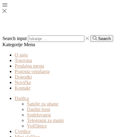
Search input
Search
Kategorije
Menu
O naju
Trgovina
Prodajna mesta
Pogosta vprašanja
Dogodki
Novičke
Kontakt
Darilca
Šatulje za uhane
Darilni boni
Sodelovanja
Telegrami za mami
Voščilnice
Cvetlice
Mini slaščice